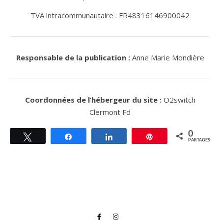
TVA intracommunautaire : FR48316146900042
Responsable de la publication :
Anne Marie Mondière
Coordonnées de l’hébergeur du site :
O2switch
Clermont Fd
0
Tweetez
Partagez
Partagez
Épingle
PARTAGES